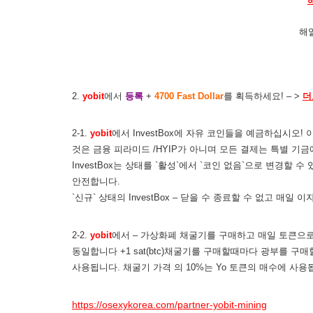
해
2.
yobit
에서
등록
+
4700 Fast Dollar
를 획득하세요! – >
더
2-1.
yobit
에서 InvestBox에 자유 코인들을 예금하십시오
것은 금융 피라미드 /HYIP가 아니며 모든 결제는 특별 기
InvestBox는 상태를 `활성`에서 `코인 없음`으로 변경할
안전합니다.
`신규` 상태의 InvestBox – 닫을 수 종료할 수 없고 매일 
2-2.
yobit
에서 – 가상화폐 채굴기를 구매하고 매일 토큰으로 
동일합니다 +1 sat(btc)채굴기를 구매할때마다 광부를 구매할 
사용됩니다. 채굴기 가격 의 10%는 Yo 토큰의 매수에 사용됩니
https://osexykorea.com/partner-yobit-mining