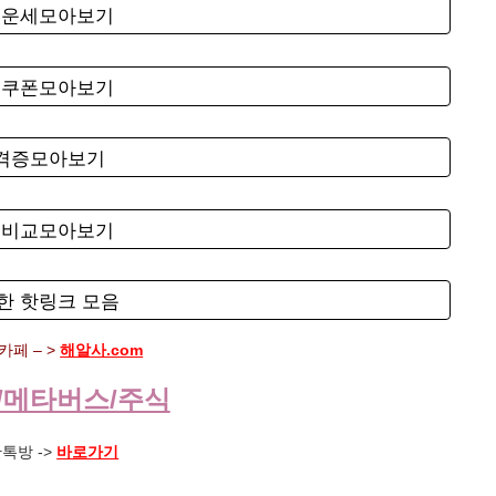
료운세모아보기
료쿠폰모아보기
자격증모아보기
험비교모아보기
한 핫링크 모음
페 – >
해알사.com
/메타버스/주식
톡방 ->
바로가기