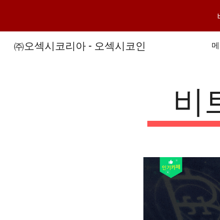
Sk
㈜오섹시코리아 - 오섹시코인
메
비