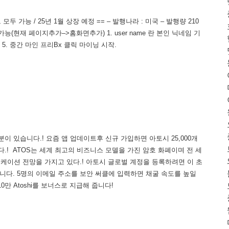
 가능 / 25년 1월 상장 예정 == – 발행나라 : 미국 – 발행량 210
능(현재 페이지추가–>홈화면추가) 1. user name 란 본인 닉네임 기
릭 5. 중간 마인 프리Bx 클릭 마이닝 시작.
이 있습니다.! 요즘 앱 업데이트후 신규 가입하면 아토시 25,000개
드립니다.! ATOS는 세계 최고의 비즈니스 모델을 가진 암호 화폐이며 전 세
리케이션 전망을 가지고 있다.! 아토시 글로벌 계정을 등록하려면 이 초
있습니다. 5명의 이메일 주소를 보안 써클에 입력하면 채굴 속도를 높일
0만 Atoshi를 보너스로 지급해 줍니다!