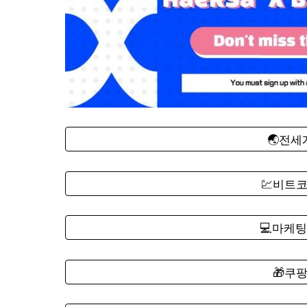
🌏전
💹비트
💻마케팅
🎁쿠