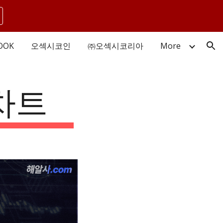
ion
OOK
오섹시코인
㈜오섹시코리아
More
차트