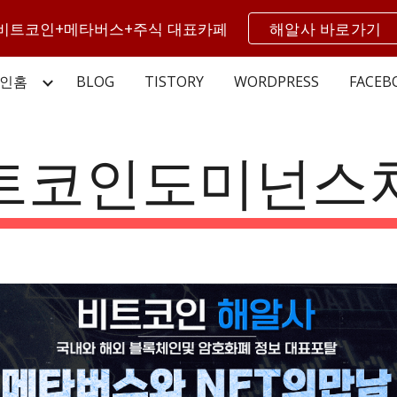
비트코인+메타버스+주식 대표카페
해알사 바로가기
ip to main content
Skip to navigat
인홈
BLOG
TISTORY
WORDPRESS
FACEB
트코인도미넌스