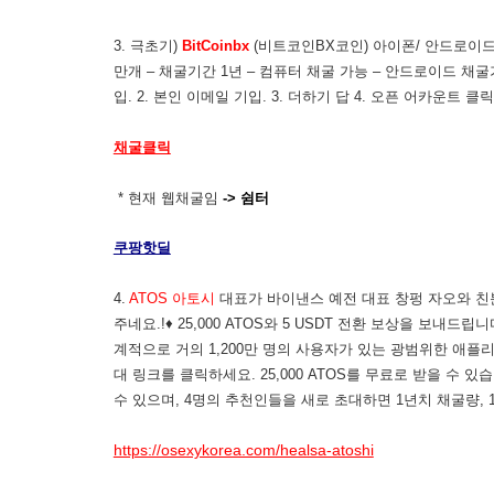
3. 극초기)
BitCoinbx
(비트코인BX코인) 아이폰/ 안드로이드 모두
만개 – 채굴기간 1년 – 컴퓨터 채굴 가능 – 안드로이드 채굴가
입. 2. 본인 이메일 기입. 3. 더하기 답 4. 오픈 어카운트 클
채굴클릭
* 현재 웹채굴임
-> 쉼터
쿠팡핫딜
4.
ATOS 아토시
대표가 바이낸스 예전 대표 창펑 자오와 친분
주네요.!♦ 25,000 ATOS와 5 USDT 전환 보상을 보내
계적으로 거의 1,200만 명의 사용자가 있는 광범위한 애플
대 링크를 클릭하세요. 25,000 ATOS를 무료로 받을 수 
수 있으며, 4명의 추천인들을 새로 초대하면 1년치 채굴량, 1
https://osexykorea.com/healsa-atoshi