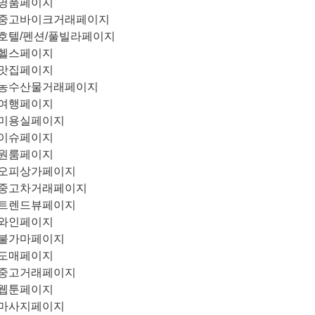
명품페이지
중고바이크거래페이지
호텔/펜션/풀빌라페이지
헬스페이지
맛집페이지
농수산물거래페이지
여행페이지
미용실페이지
이슈페이지
원룸페이지
오피상가페이지
중고차거래페이지
트렌드뷰페이지
와인페이지
불가마페이지
도매페이지
중고거래페이지
웹툰페이지
마사지페이지