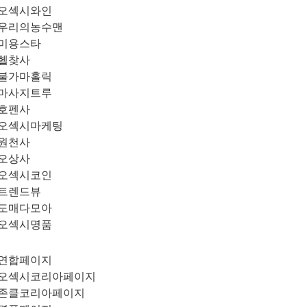
오섹시와인
우리의농수맨
미용스타
헬찾사
불가마홀릭
마사지트루
호펜사
오섹시마케팅
원천사
오상사
오섹시코인
트렌드뷰
도매다모아
오섹시명품
연합페이지
오섹시코리아페이지
존클코리아페이지