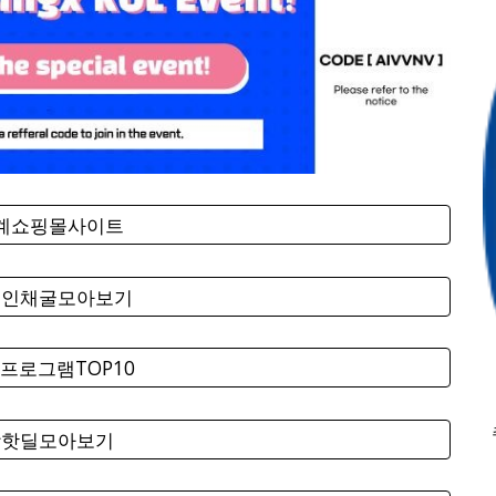
세계쇼핑몰사이트
코인채굴모아보기
프로그램TOP10
팡핫딜모아보기