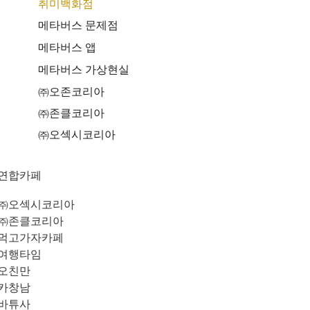
취미백화점
메타버스 문제점
메타버스 앱
메타버스 가상현실
㈜오존코리아
㈜존클코리아
㈜오섹시코리아
연합카페
㈜오섹시코리아
㈜존클코리아
먹고가자카페
여행타임
오친만
카창남
바튜사