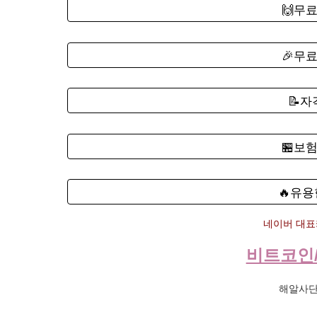
🙌무
🎉무
📝
🏪보
🔥유용
네이버 대표카
비트코인
해알사단