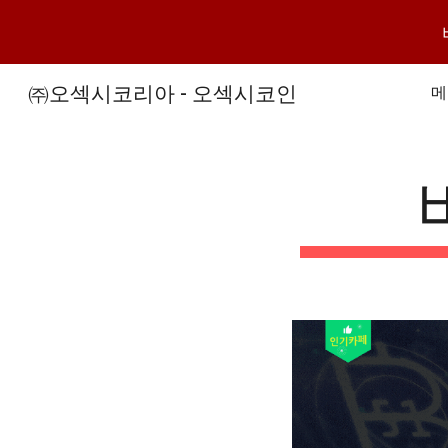
Sk
㈜오섹시코리아 - 오섹시코인
메