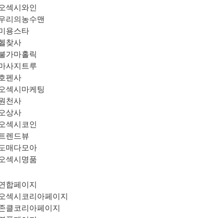
오섹시와인
우리의농수맨
미용스타
헬찾사
불가마홀릭
마사지트루
호펜사
오섹시마케팅
원천사
오상사
오섹시코인
트렌드뷰
도매다모아
오섹시명품
연합페이지
오섹시코리아페이지
존클코리아페이지