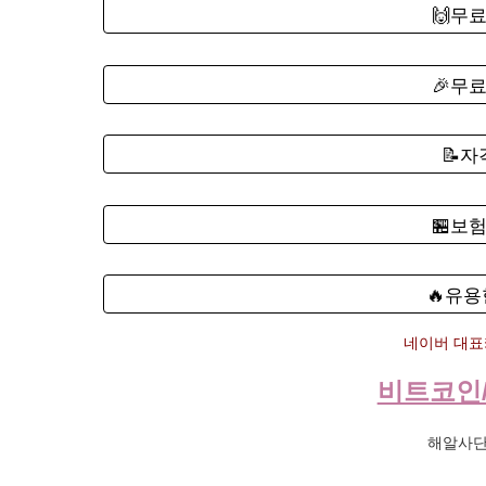
🙌무
🎉무
📝
🏪보
🔥유용
네이버 대표카
비트코인
해알사단