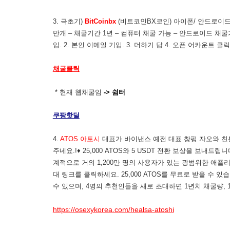
3. 극초기)
BitCoinbx
(비트코인BX코인) 아이폰/ 안드로이드 모두
만개 – 채굴기간 1년 – 컴퓨터 채굴 가능 – 안드로이드 채굴가
입. 2. 본인 이메일 기입. 3. 더하기 답 4. 오픈 어카운트 클
채굴클릭
* 현재 웹채굴임
-> 쉼터
쿠팡핫딜
4.
ATOS 아토시
대표가 바이낸스 예전 대표 창펑 자오와 친분
주네요.!♦ 25,000 ATOS와 5 USDT 전환 보상을 보내
계적으로 거의 1,200만 명의 사용자가 있는 광범위한 애플
대 링크를 클릭하세요. 25,000 ATOS를 무료로 받을 수 
수 있으며, 4명의 추천인들을 새로 초대하면 1년치 채굴량, 1
https://osexykorea.com/healsa-atoshi