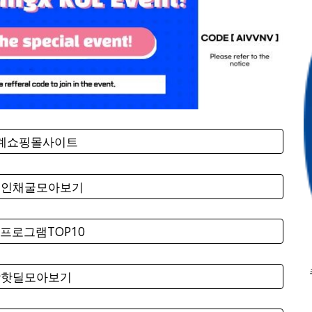
세계쇼핑몰사이트
코인채굴모아보기
프로그램TOP10
팡핫딜모아보기