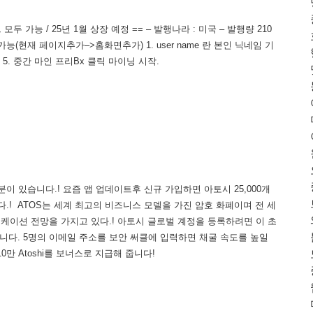
 가능 / 25년 1월 상장 예정 == – 발행나라 : 미국 – 발행량 210
능(현재 페이지추가–>홈화면추가) 1. user name 란 본인 닉네임 기
릭 5. 중간 마인 프리Bx 클릭 마이닝 시작.
이 있습니다.! 요즘 앱 업데이트후 신규 가입하면 아토시 25,000개
드립니다.! ATOS는 세계 최고의 비즈니스 모델을 가진 암호 화폐이며 전 세
리케이션 전망을 가지고 있다.! 아토시 글로벌 계정을 등록하려면 이 초
있습니다. 5명의 이메일 주소를 보안 써클에 입력하면 채굴 속도를 높일
0만 Atoshi를 보너스로 지급해 줍니다!