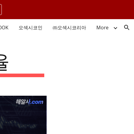
ion
OOK
오섹시코인
㈜오섹시코리아
More
율