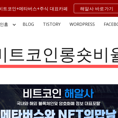
비트코인+메타버스+주식 대표카페
해알사 바로가기
ip to main content
Skip to navigat
인홈
BLOG
TISTORY
WORDPRESS
FACEB
비트코인롱숏비