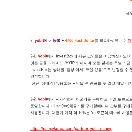
해
2.
yobit
에서
등록
+
4700 Fast Dollar
를 획득하세요! – >
더
2-1.
yobit
에서 InvestBox에 자유 코인들을 예금하십시오
것은 금융 피라미드 /HYIP가 아니며 모든 결제는 특별 기
InvestBox는 상태를 `활성`에서 `코인 없음`으로 변경할
안전합니다.
`신규` 상태의 InvestBox – 닫을 수 종료할 수 없고 매일 
2-2.
yobit
에서 – 가상화폐 채굴기를 구매하고 매일 토큰으로 
동일합니다 +1 sat(btc)채굴기를 구매할때마다 광부를 구매할 
사용됩니다. 채굴기 가격 의 10%는 Yo 토큰의 매수에 사용됩니
https://osexykorea.com/partner-yobit-mining