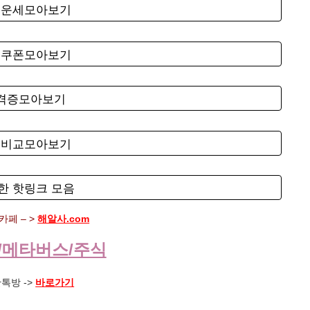
료운세모아보기
료쿠폰모아보기
자격증모아보기
험비교모아보기
한 핫링크 모음
페 – >
해알사.com
/메타버스/주식
톡방 ->
바로가기