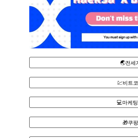
🌏전
💹비트
💻마케팅
🎁쿠