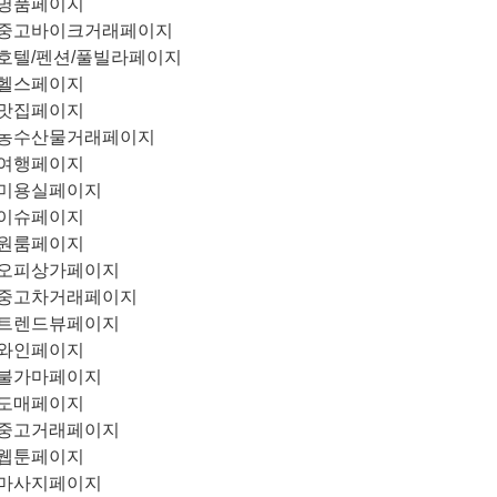
명품페이지
중고바이크거래페이지
호텔/펜션/풀빌라페이지
헬스페이지
맛집페이지
농수산물거래페이지
여행페이지
미용실페이지
이슈페이지
원룸페이지
오피상가페이지
중고차거래페이지
트렌드뷰페이지
와인페이지
불가마페이지
도매페이지
중고거래페이지
웹툰페이지
마사지페이지