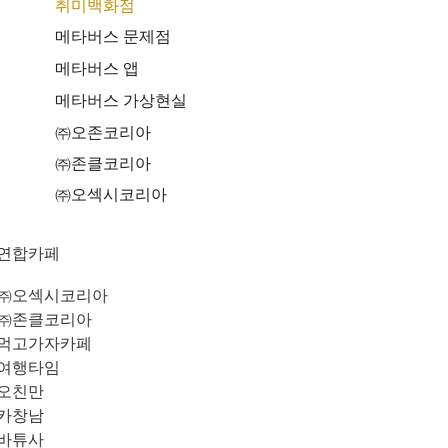
취미백화점
메타버스 문제점
메타버스 앱
메타버스 가상현실
㈜오존코리아
㈜존클코리아
㈜오섹시코리아
연합카페
㈜오섹시코리아
㈜존클코리아
먹고가자카페
여행타임
오친만
카창남
바튜사