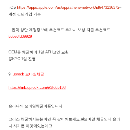
iOS
https://apps.apple.com/us/app/athene-network/id6473136372
–
계정 간단가입 가능
– 왼쪽 상단 계정정보에 추천코드 추가시 보상 지급 추천코드 :
55be3fd39929
GEM을 채굴하여 1일 ATH코인 교환
@KYC 1일 진행
9.
uprock 모바일채굴
https://link.uprock.com/i/3fdc5198
솔라나의 모바일채굴어플입니다.
그리스 채굴하시는분이면 꼭 같이해보세요.ai모바일 채굴인데 솔라
나 사가폰 마켓에있는애고