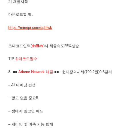
기 채굴시작
다운로드할 앱:
https://minepi.com/dpfflwk
초대코드입력(
dpfflwk
)시 채굴속도25%상승
TIP.
초대코드필수
8.
■■
Athene Network 채굴
■■– 현재장외시세(799.2원)0.6달러
– AI 마이닝 컨셉
– 광고 없음 중요!!
– 생태계 밈코인 에드
– 게이밍 및 예측 기능 탑재