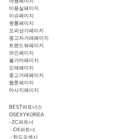
여행페이지
미용실페이지
이슈페이지
원룸페이지
오피상가페이지
중고차거래페이지
트렌드뷰페이지
와인페이지
불가마페이지
도매페이지
중고거래페이지
웹툰페이지
마사지페이지
BEST파트너스
OSEXYKOREA
-
ZC파트너
-
OX파트너
-
하드오섹시