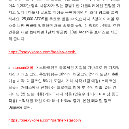
거의 1,200만 명의 사용자가 있는 광범위한 애플리케이션 전망을 가
지고 있다.! 아토시 글로벌 계정을 등록하려면 이 초대 링크를 클릭
하세요. 25,000 ATOS를 무료로 받을 수 있습니다. 5명의 이메일 주
소를 보안 써클에 입력하면 채굴 속도를 높일 수 있으며, 4명의 추천
인들을 새로 초대하면 1년치 채굴량, 10만 Atoshi를 보너스로 지급
해 줍니다!
https://osexykorea.com/healsa-atoshi
5.
starcoin채굴
-> 스타코인은 블록체인 지갑을 기반으로 한 디지털
자산 거래소 코인. 총발행량은 10억개. 채굴코인 2억개 도달시 defi
기능 시작. 채굴코인 5억개 도달시 거래 시작.(1월 예정) 스타코인
보유시 거래소에서 진행하는 프로젝트 참여 후 수익 창출. 24시간
마이닝.(웹 또는 어플) 레퍼 1세대 적용.(인원수에 따라 마이닝 등급
적용) 누적채굴 18일 마다 해쉬 10%씩 증가. 본인 레퍼럴 링크
Upgrade 클릭.
https://osexykorea.com/partner-starcoin