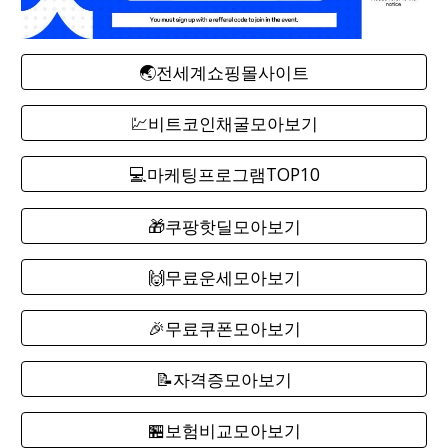
🌏전세계쇼핑몰사이트
💹비트코인채굴모아보기
💻마케팅프로그램TOP10
🎁쿠팡핫딜모아보기
🙌무료운세모아보기
🎉무료쿠폰모아보기
📝자격증모아보기
🏪보험비교모아보기