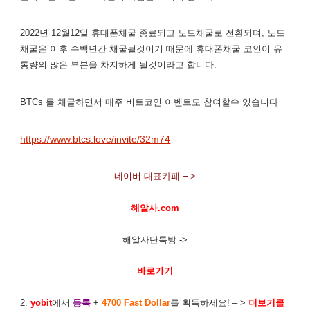
2022년 12월12일 휴대폰채굴 종료되고 노드채굴로 전환되며, 노드
채굴은 이후 수백년간 채굴될것이기 때문에 휴대폰채굴 코인이 유
통량의 많은 부분을 차지하게 될것이라고 합니다.
BTCs 를 채굴하면서 매주 비트코인 이벤트도 참여할수 있습니다
https://www.btcs.love/invite/32m74
네이버 대표카페 – >
해알사.com
해알사단톡방 ->
바로가기
2.
yobit
에서
등록
+
4700 Fast Dollar
를 획득하세요! – >
더보기클