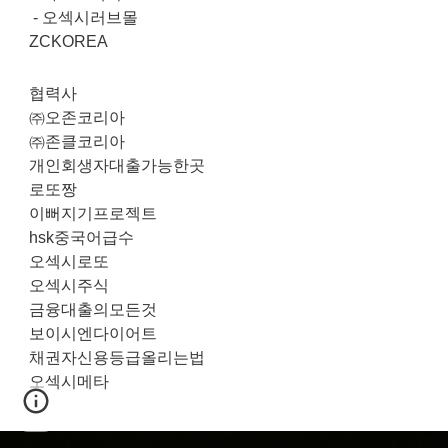
-
오섹시러브몰
ZCKOREA
협력사
㈜오존코리아
㈜존클코리아
개인회생자대출가능한곳
로또짱
이뻐지기프로젝트
hsk중국어급수
오섹시로또
오섹시주식
금융대출의모든것
보이시엔다이어트
채권자신용등급올리는법
오섹시메타