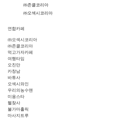
㈜존클코리아
㈜오섹시코리아
연합카페
㈜오섹시코리아
㈜존클코리아
먹고가자카페
여행타임
오친만
카창남
바튜사
오섹시와인
우리의농수맨
미용스타
헬찾사
불가마홀릭
마사지트루