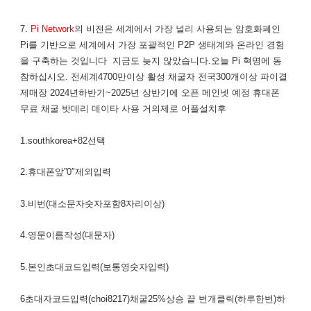
7.
Pi Network
의 비전은 세계에서 가장 널리 사용되는 암호화폐인
Pi를 기반으로 세계에서 가장 포괄적인 P2P 생태계와 온라인 경험
을 구축하는 것입니다 지금도 늦지 않았습니다.오늘 Pi 혁명에 동
참하십시오. 전세계4700만이상 활성 채굴자 전국300개이상 파이결
제매장 2024년하반기~2025년 상반기에 오픈 메인넷 예정 휴대폰
무료 채굴 밧데리 데이타 사용 거의제로 어플설치후
1.southkorea+82선택
2.휴대폰앞”0″제외입력
3.비번(대소문자숫자포함8자리이상)
4.영문이름작성(대문자)
5.본인초대코드입력(보통영숫자입력)
6초대자코드입력(choi8217)채굴25%상승 끝 번개클릭(하루한번)하