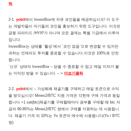
릭
2-1.
yobit
에서 InvestBox에 자유 코인들을 예금하십시오! 이 도구
는 개발자들이 자기들의 코인을 홍보하기 위한 도구입니다. 이것은
금융 피라미드 /HYIP가 아니며 모든 결제는 특별 기금에서 이루어
집니다.
InvestBox는 상태를 `활성`에서 `코인 없음`으로 변경할 수 있지만
귀하는 언제라도 투자를 종료할 수 있습니다.이것은 100%로 안전
합니다.
`신규` 상태의 InvestBox – 닫을 수 종료할 수 없고 매일 이자가 붙
는 이익만 받을 수 있습니다. – >
더보기클릭
2-2.
yobit
에서 – 가상화폐 채굴기를 구매하고 매일 토큰으로 수익
을 받으십시오! Minex2/BTC 지원 가격은 각현재 구매 가격과 동일
합니다 +1 sat(btc)채굴기를 구매할때마다 광부를 구매할 때 btc 자
금의 90-85%는 Minex2/BTC 쌍에서 구매를 지원하는 데 사용됩니
다. 채굴기 가격 의 10%는 Yo 토큰의 매수에 사용됩니다(Yo / BTC
쌍)