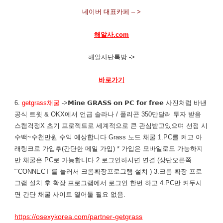
네이버 대표카페 – >
해알사.com
해알사단톡방 ->
바로가기
6.
getgrass채굴
->𝗠𝗶𝗻𝗲 𝗚𝗥𝗔𝗦𝗦 𝗼𝗻 𝗣𝗖 𝗳𝗼𝗿 𝗳𝗿𝗲𝗲 사진처럼 바낸
공식 트윗 & OKX에서 언급 솔라나 / 폴리곤 350만달러 투자 받음
스캠걱정X 초기 프로젝트로 세계적으로 큰 관심받고있으며 선점 시
수백~수천만원 수익 예상합니다 ​Grass 노드 채굴 1.PC를 켜고 아
래링크로 가입후(간단한 메일 가입) * 가입은 모바일로도 가능하지
만 채굴은 PC로 가능합니다 2.로그인하시면 ​연결 (상단오른쪽
“‘CONNECT”를 눌러서 크롬확장프로그램 설치 ) 3.크롬 확장 프로
그램 설치 후 확장 프로그램에서 로그인 한번 하고 4.PC만 켜두시
면 간단 채굴 사이트 열어둘 필요 없음.
https://osexykorea.com/partner-getgrass