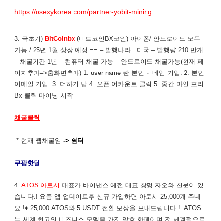
https://osexykorea.com/partner-yobit-mining
3. 극초기)
BitCoinbx
(비트코인BX코인) 아이폰/ 안드로이드 모두
가능 / 25년 1월 상장 예정 == – 발행나라 : 미국 – 발행량 210 만개
– 채굴기간 1년 – 컴퓨터 채굴 가능 – 안드로이드 채굴가능(현재 페
이지추가–>홈화면추가) 1. user name 란 본인 닉네임 기입. 2. 본인
이메일 기입. 3. 더하기 답 4. 오픈 어카운트 클릭 5. 중간 마인 프리
Bx 클릭 마이닝 시작.
채굴클릭
* 현재 웹채굴임
-> 쉼터
쿠팡핫딜
4.
ATOS 아토시
대표가 바이낸스 예전 대표 창펑 자오와 친분이 있
습니다.! 요즘 앱 업데이트후 신규 가입하면 아토시 25,000개 주네
요.!♦ 25,000 ATOS와 5 USDT 전환 보상을 보내드립니다.! ATOS
는 세계 최고의 비즈니스 모델을 가진 암호 화폐이며 전 세계적으로