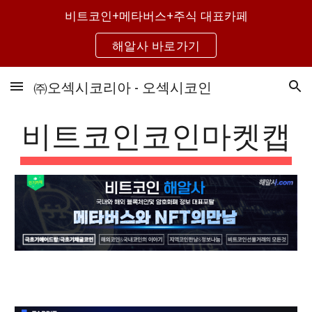
비트코인+메타버스+주식 대표카페
Skip to main content
Skip to navigation
해알사 바로가기
㈜오섹시코리아 - 오섹시코인
비트코인코인마켓캡