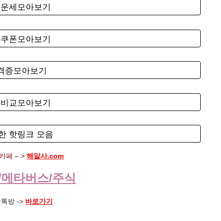
료운세모아보기
료쿠폰모아보기
자격증모아보기
험비교모아보기
한 핫링크 모음
페 – >
해알사.com
/메타버스/주식
톡방 ->
바로가기