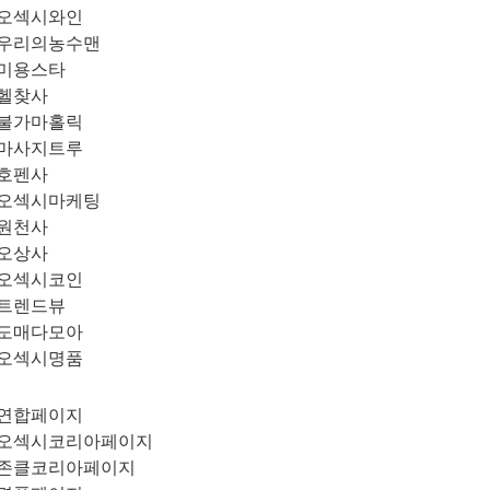
오섹시와인
우리의농수맨
미용스타
헬찾사
불가마홀릭
마사지트루
호펜사
오섹시마케팅
원천사
오상사
오섹시코인
트렌드뷰
도매다모아
오섹시명품
연합페이지
오섹시코리아페이지
존클코리아페이지