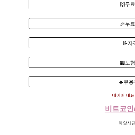
🙌무
🎉무
📝
🏪보
🔥유용
네이버 대표카
비트코인
해알사단