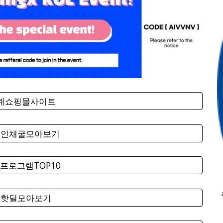
세계쇼핑몰사이트
코인채굴모아보기
프로그램TOP10
팡핫딜모아보기