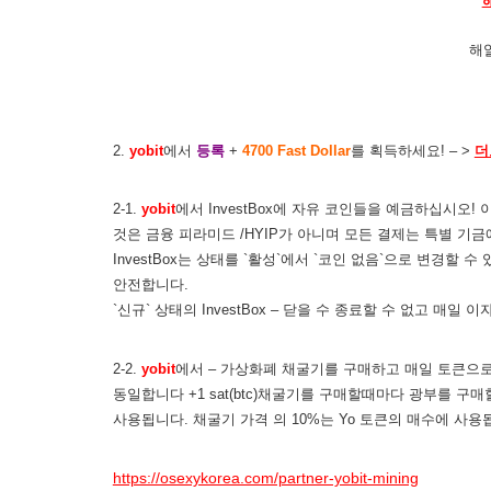
해
2.
yobit
에서
등록
+
4700 Fast Dollar
를 획득하세요! – >
더
2-1.
yobit
에서 InvestBox에 자유 코인들을 예금하십시오
것은 금융 피라미드 /HYIP가 아니며 모든 결제는 특별 기
InvestBox는 상태를 `활성`에서 `코인 없음`으로 변경할
안전합니다.
`신규` 상태의 InvestBox – 닫을 수 종료할 수 없고 매일 
2-2.
yobit
에서 – 가상화폐 채굴기를 구매하고 매일 토큰으로 
동일합니다 +1 sat(btc)채굴기를 구매할때마다 광부를 구매할 
사용됩니다. 채굴기 가격 의 10%는 Yo 토큰의 매수에 사용됩니
https://osexykorea.com/partner-yobit-mining