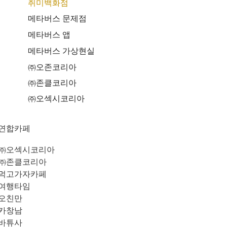
취미백화점
메타버스 문제점
메타버스 앱
메타버스 가상현실
㈜오존코리아
㈜존클코리아
㈜오섹시코리아
연합카페
㈜오섹시코리아
㈜존클코리아
먹고가자카페
여행타임
오친만
카창남
바튜사