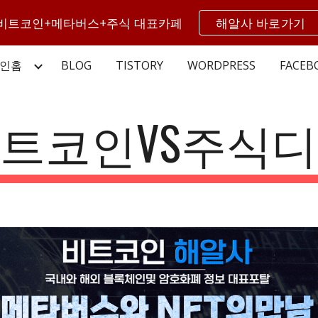
비트코인+메타버스+주식 대표카페
해알사 바로가기
ip to main content
Skip to navigat
인홈
BLOG
TISTORY
WORDPRESS
FACEB
트코인VS주식