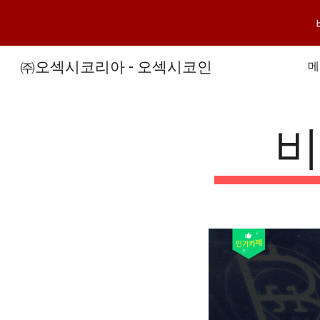
Sk
㈜오섹시코리아 - 오섹시코인
메
비