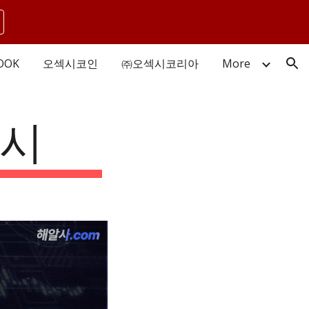
ion
OOK
오섹시코인
㈜오섹시코리아
More
디시