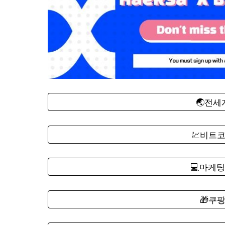
🌏전
💹비트
💻마케팅
🎁쿠