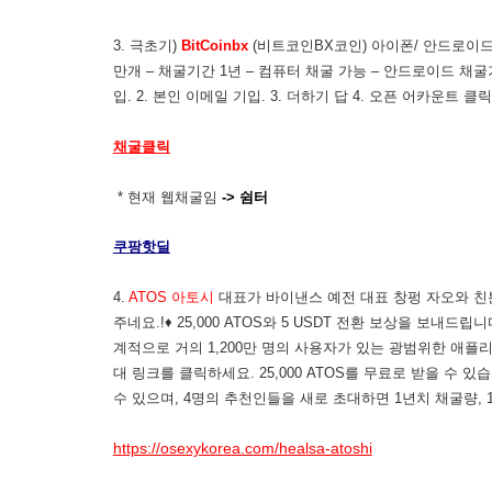
3. 극초기)
BitCoinbx
(비트코인BX코인) 아이폰/ 안드로이드 모두
만개 – 채굴기간 1년 – 컴퓨터 채굴 가능 – 안드로이드 채굴가
입. 2. 본인 이메일 기입. 3. 더하기 답 4. 오픈 어카운트 클
채굴클릭
* 현재 웹채굴임
-> 쉼터
쿠팡핫딜
4.
ATOS 아토시
대표가 바이낸스 예전 대표 창펑 자오와 친분
주네요.!♦ 25,000 ATOS와 5 USDT 전환 보상을 보내
계적으로 거의 1,200만 명의 사용자가 있는 광범위한 애플
대 링크를 클릭하세요. 25,000 ATOS를 무료로 받을 수 
수 있으며, 4명의 추천인들을 새로 초대하면 1년치 채굴량, 1
https://osexykorea.com/healsa-atoshi