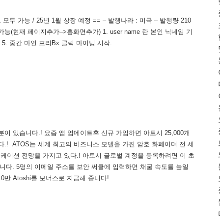
 가능 / 25년 1월 상장 예정 == – 발행나라 : 미국 – 발행량 210
능(현재 페이지추가–>홈화면추가) 1. user name 란 본인 닉네임 기
릭 5. 중간 마인 프리Bx 클릭 마이닝 시작.
이 있습니다.! 요즘 앱 업데이트후 신규 가입하면 아토시 25,000개
드립니다.! ATOS는 세계 최고의 비즈니스 모델을 가진 암호 화폐이며 전 세
리케이션 전망을 가지고 있다.! 아토시 글로벌 계정을 등록하려면 이 초
있습니다. 5명의 이메일 주소를 보안 써클에 입력하면 채굴 속도를 높일
0만 Atoshi를 보너스로 지급해 줍니다!