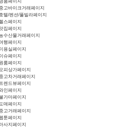
명품페이지
중고바이크거래페이지
호텔/펜션/풀빌라페이지
헬스페이지
맛집페이지
농수산물거래페이지
여행페이지
미용실페이지
이슈페이지
원룸페이지
오피상가페이지
중고차거래페이지
트렌드뷰페이지
와인페이지
불가마페이지
도매페이지
중고거래페이지
웹툰페이지
마사지페이지