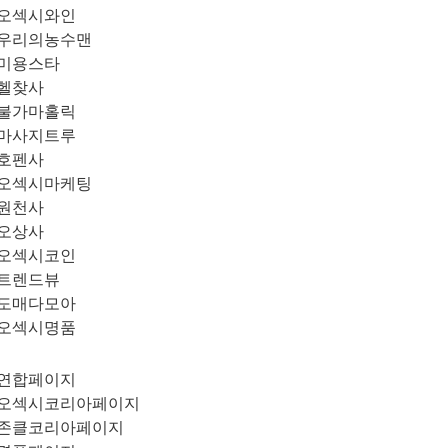
오섹시와인
우리의농수맨
미용스타
헬찾사
불가마홀릭
마사지트루
호펜사
오섹시마케팅
원천사
오상사
오섹시코인
트렌드뷰
도매다모아
오섹시명품
연합페이지
오섹시코리아페이지
존클코리아페이지