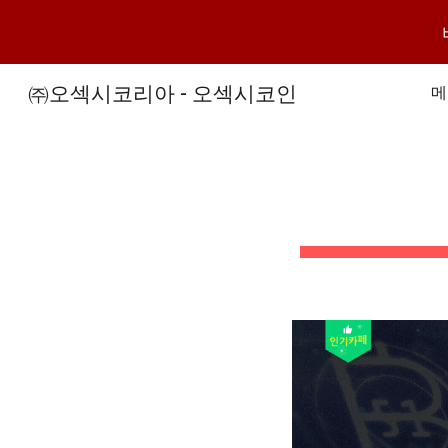
Sk
㈜오섹시코리아 - 오섹시코인
메