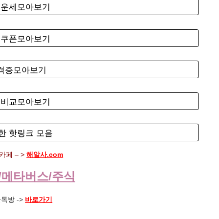
료운세모아보기
료쿠폰모아보기
자격증모아보기
험비교모아보기
한 핫링크 모음
페 – >
해알사.com
/메타버스/주식
톡방 ->
바로가기