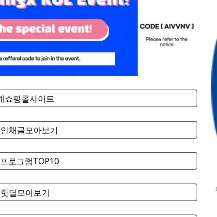
세계쇼핑몰사이트
코인채굴모아보기
프로그램TOP10
팡핫딜모아보기