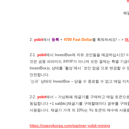
해
2.
yobit
에서
등록
+
4700 Fast Dollar
를 획득하세요! – >
더
2-1.
yobit
에서 InvestBox에 자유 코인들을 예금하십시오
것은 금융 피라미드 /HYIP가 아니며 모든 결제는 특별 기
InvestBox는 상태를 `활성`에서 `코인 없음`으로 변경할
안전합니다.
`신규` 상태의 InvestBox – 닫을 수 종료할 수 없고 매일 
2-2.
yobit
에서 – 가상화폐 채굴기를 구매하고 매일 토큰으로 
동일합니다 +1 sat(btc)채굴기를 구매할때마다 광부를 구매할 
사용됩니다. 채굴기 가격 의 10%는 Yo 토큰의 매수에 사용됩니
https://osexykorea.com/partner-yobit-mining