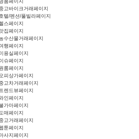
명품페이지
중고바이크거래페이지
호텔/펜션/풀빌라페이지
헬스페이지
맛집페이지
농수산물거래페이지
여행페이지
미용실페이지
이슈페이지
원룸페이지
오피상가페이지
중고차거래페이지
트렌드뷰페이지
와인페이지
불가마페이지
도매페이지
중고거래페이지
웹툰페이지
마사지페이지