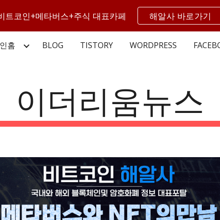
비트코인+메타버스+주식 대표카페
해알사 바로가기
ip to main content
Skip to navigat
인홈
BLOG
TISTORY
WORDPRESS
FACEB
이더리움뉴스