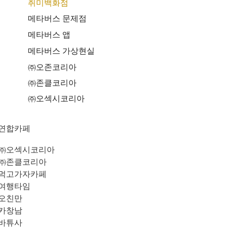
취미백화점
메타버스 문제점
메타버스 앱
메타버스 가상현실
㈜오존코리아
㈜존클코리아
㈜오섹시코리아
연합카페
㈜오섹시코리아
㈜존클코리아
먹고가자카페
여행타임
오친만
카창남
바튜사