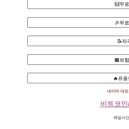
🙌무
🎉무
📝
🏪보
🔥유용
네이버 대표카
비트코인
해알사단