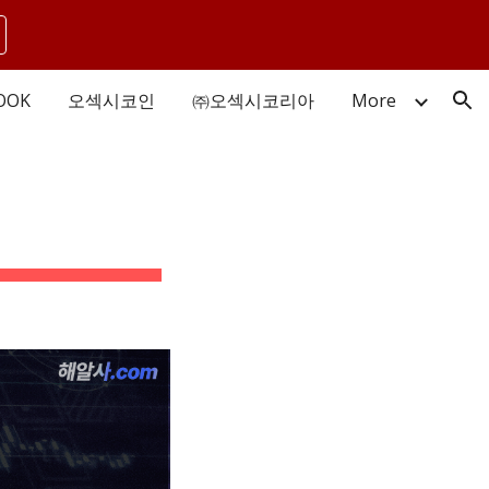
ion
OOK
오섹시코인
㈜오섹시코리아
More