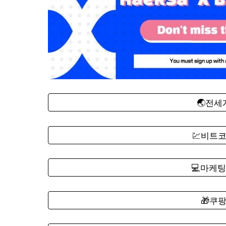
🌏전
💹비트
💻마케팅
🎁쿠