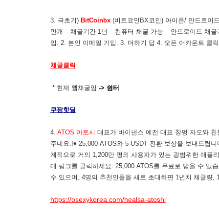
3. 극초기)
BitCoinbx
(비트코인BX코인) 아이폰/ 안드로이드 모두
만개 – 채굴기간 1년 – 컴퓨터 채굴 가능 – 안드로이드 채굴가
입. 2. 본인 이메일 기입. 3. 더하기 답 4. 오픈 어카운트 클
채굴클릭
* 현재 웹채굴임
-> 쉼터
쿠팡핫딜
4.
ATOS 아토시
대표가 바이낸스 예전 대표 창펑 자오와 친분
주네요.!♦ 25,000 ATOS와 5 USDT 전환 보상을 보내
계적으로 거의 1,200만 명의 사용자가 있는 광범위한 애플
대 링크를 클릭하세요. 25,000 ATOS를 무료로 받을 수 
수 있으며, 4명의 추천인들을 새로 초대하면 1년치 채굴량, 1
https://osexykorea.com/healsa-atoshi