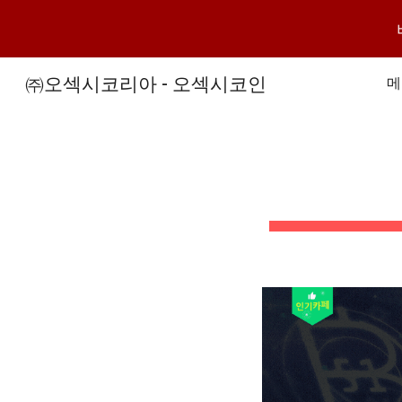
Sk
㈜오섹시코리아 - 오섹시코인
메