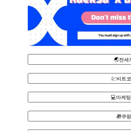
🌏전
💹비트
💻마케팅
🎁쿠