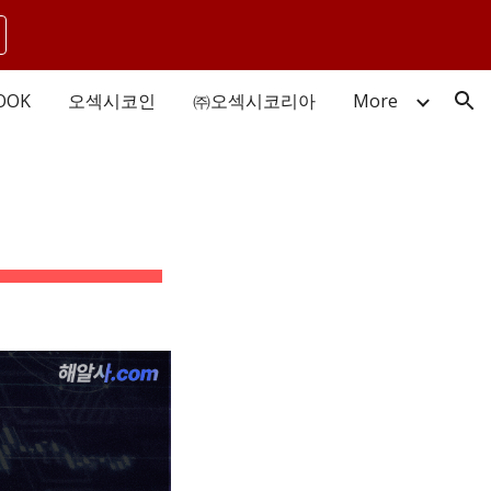
ion
OOK
오섹시코인
㈜오섹시코리아
More