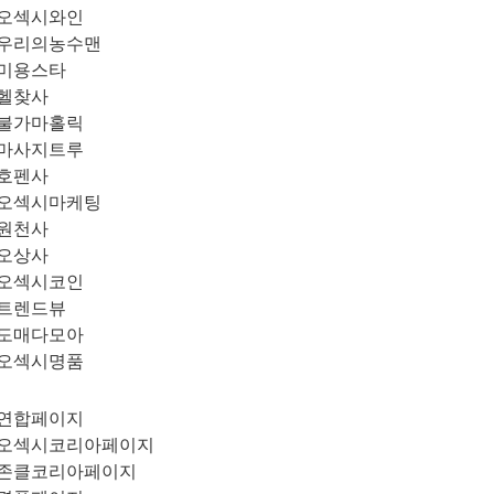
오섹시와인
우리의농수맨
미용스타
헬찾사
불가마홀릭
마사지트루
호펜사
오섹시마케팅
원천사
오상사
오섹시코인
트렌드뷰
도매다모아
오섹시명품
연합페이지
오섹시코리아페이지
존클코리아페이지