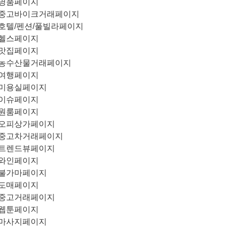
명품페이지
중고바이크거래페이지
호텔/펜션/풀빌라페이지
헬스페이지
맛집페이지
농수산물거래페이지
여행페이지
미용실페이지
이슈페이지
원룸페이지
오피상가페이지
중고차거래페이지
트렌드뷰페이지
와인페이지
불가마페이지
도매페이지
중고거래페이지
웹툰페이지
마사지페이지