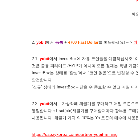
해
2.
yobit
에서
등록
+
4700 Fast Dollar
를 획득하세요! – >
더
2-1.
yobit
에서 InvestBox에 자유 코인들을 예금하십시오
것은 금융 피라미드 /HYIP가 아니며 모든 결제는 특별 기
InvestBox는 상태를 `활성`에서 `코인 없음`으로 변경할
안전합니다.
`신규` 상태의 InvestBox – 닫을 수 종료할 수 없고 매일 
2-2.
yobit
에서 – 가상화폐 채굴기를 구매하고 매일 토큰으로 
동일합니다 +1 sat(btc)채굴기를 구매할때마다 광부를 구매할 
사용됩니다. 채굴기 가격 의 10%는 Yo 토큰의 매수에 사용됩니
https://osexykorea.com/partner-yobit-mining