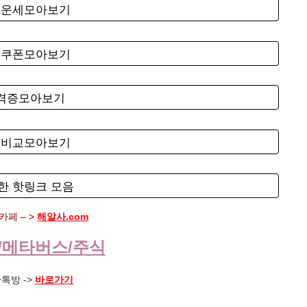
료운세모아보기
료쿠폰모아보기
자격증모아보기
험비교모아보기
한 핫링크 모음
페 – >
해알사.com
/메타버스/주식
톡방 ->
바로가기