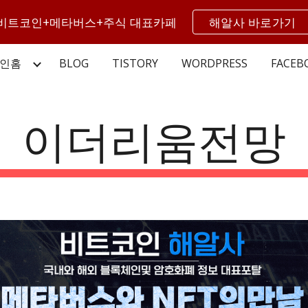
비트코인+메타버스+주식 대표카페
해알사 바로가기
ip to main content
Skip to navigat
인홈
BLOG
TISTORY
WORDPRESS
FACEB
이더리움전망