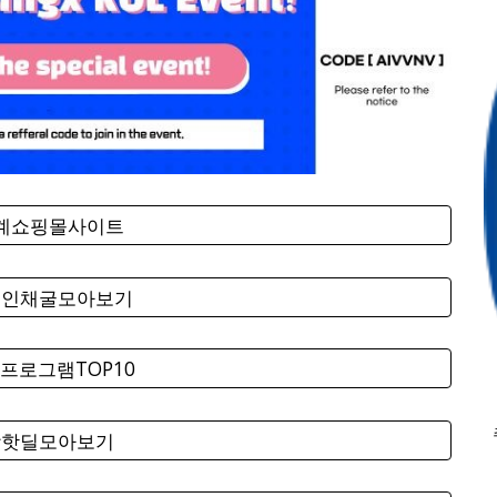
세계쇼핑몰사이트
코인채굴모아보기
프로그램TOP10
팡핫딜모아보기