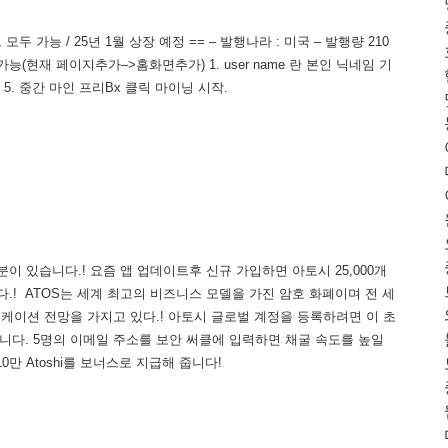
 가능 / 25년 1월 상장 예정 == – 발행나라 : 미국 – 발행량 210
능(현재 페이지추가–>홈화면추가) 1. user name 란 본인 닉네임 기
릭 5. 중간 마인 프리Bx 클릭 마이닝 시작.
이 있습니다.! 요즘 앱 업데이트후 신규 가입하면 아토시 25,000개
드립니다.! ATOS는 세계 최고의 비즈니스 모델을 가진 암호 화폐이며 전 세
리케이션 전망을 가지고 있다.! 아토시 글로벌 계정을 등록하려면 이 초
있습니다. 5명의 이메일 주소를 보안 써클에 입력하면 채굴 속도를 높일
0만 Atoshi를 보너스로 지급해 줍니다!