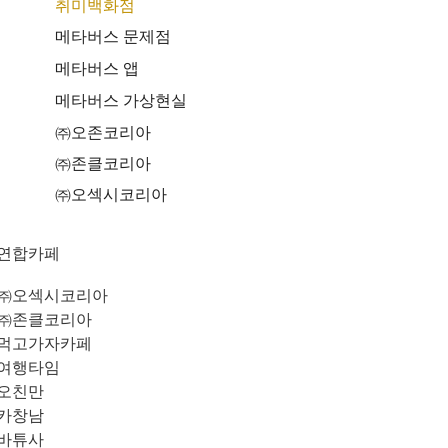
취미백화점
메타버스 문제점
메타버스 앱
메타버스 가상현실
㈜오존코리아
㈜존클코리아
㈜오섹시코리아
연합카페
㈜오섹시코리아
㈜존클코리아
먹고가자카페
여행타임
오친만
카창남
바튜사