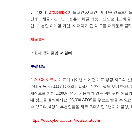
3. 극초기)
BitCoinbx
(비트코인BX코인) 아이폰/ 안드로이드 모두
만개 – 채굴기간 1년 – 컴퓨터 채굴 가능 – 안드로이드 채굴가
입. 2. 본인 이메일 기입. 3. 더하기 답 4. 오픈 어카운트 클
채굴클릭
* 현재 웹채굴임
-> 쉼터
쿠팡핫딜
4.
ATOS 아토시
대표가 바이낸스 예전 대표 창펑 자오와 친분
주네요.!♦ 25,000 ATOS와 5 USDT 전환 보상을 보내
계적으로 거의 1,200만 명의 사용자가 있는 광범위한 애플
대 링크를 클릭하세요. 25,000 ATOS를 무료로 받을 수 
수 있으며, 4명의 추천인들을 새로 초대하면 1년치 채굴량, 1
https://osexykorea.com/healsa-atoshi