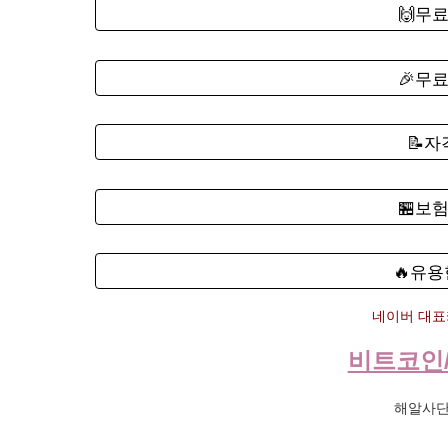
🙌무
🎉무
📝
🏪보
🔥유용
네이버 대표카
비트코인
해알사단