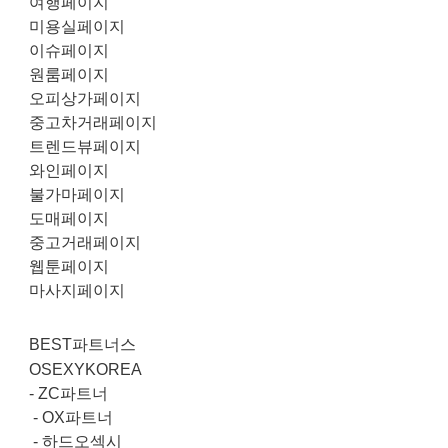
여행페이지
미용실페이지
이슈페이지
원룸페이지
오피상가페이지
중고차거래페이지
트렌드뷰페이지
와인페이지
불가마페이지
도매페이지
중고거래페이지
웹툰페이지
마사지페이지
BEST파트너스
OSEXYKOREA
-
ZC파트너
-
OX파트너
-
하드오섹시