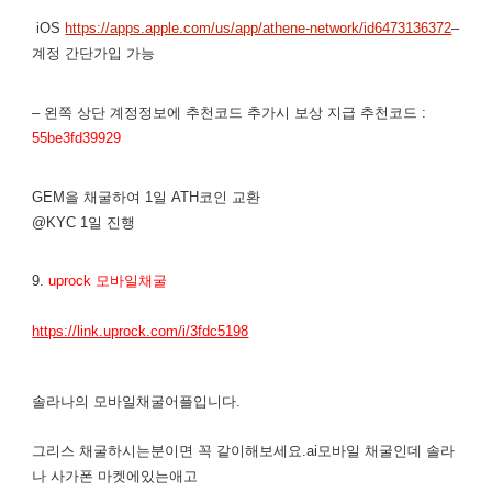
iOS
https://apps.apple.com/us/app/athene-network/id6473136372
–
계정 간단가입 가능
– 왼쪽 상단 계정정보에 추천코드 추가시 보상 지급 추천코드 :
55be3fd39929
GEM을 채굴하여 1일 ATH코인 교환
@KYC 1일 진행
9.
uprock 모바일채굴
https://link.uprock.com/i/3fdc5198
솔라나의 모바일채굴어플입니다.
그리스 채굴하시는분이면 꼭 같이해보세요.ai모바일 채굴인데 솔라
나 사가폰 마켓에있는애고