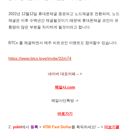
2022년 12월12일 휴대폰채굴 종료되고 노드채굴로 전환되며, 노드
채굴은 이후 수백년간 채굴될것이기 때문에 휴대폰채굴 코인이 유
통량의 많은 부분을 차지하게 될것이라고 합니다.
BTCs 를 채굴하면서 매주 비트코인 이벤트도 참여할수 있습니다
https://www.btcs.love/invite/32m74
네이버 대표카페 – >
해알사.com
해알사단톡방 ->
바로가기
2.
yobit
에서
등록
+
4700 Fast Dollar
를 획득하세요! – >
더보기클