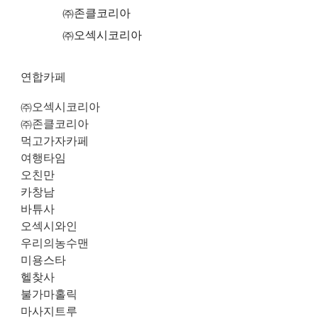
㈜존클코리아
㈜오섹시코리아
연합카페
㈜오섹시코리아
㈜존클코리아
먹고가자카페
여행타임
오친만
카창남
바튜사
오섹시와인
우리의농수맨
미용스타
헬찾사
불가마홀릭
마사지트루