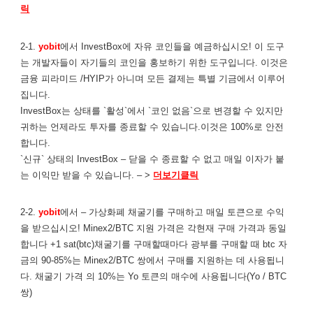
릭
2-1.
yobit
에서 InvestBox에 자유 코인들을 예금하십시오! 이 도구
는 개발자들이 자기들의 코인을 홍보하기 위한 도구입니다. 이것은
금융 피라미드 /HYIP가 아니며 모든 결제는 특별 기금에서 이루어
집니다.
InvestBox는 상태를 `활성`에서 `코인 없음`으로 변경할 수 있지만
귀하는 언제라도 투자를 종료할 수 있습니다.이것은 100%로 안전
합니다.
`신규` 상태의 InvestBox – 닫을 수 종료할 수 없고 매일 이자가 붙
는 이익만 받을 수 있습니다. – >
더보기클릭
2-2.
yobit
에서 – 가상화폐 채굴기를 구매하고 매일 토큰으로 수익
을 받으십시오! Minex2/BTC 지원 가격은 각현재 구매 가격과 동일
합니다 +1 sat(btc)채굴기를 구매할때마다 광부를 구매할 때 btc 자
금의 90-85%는 Minex2/BTC 쌍에서 구매를 지원하는 데 사용됩니
다. 채굴기 가격 의 10%는 Yo 토큰의 매수에 사용됩니다(Yo / BTC
쌍)