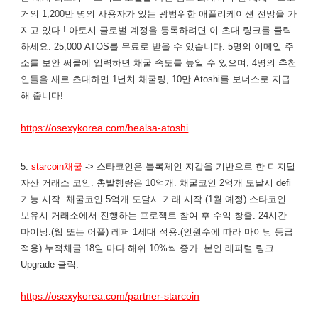
거의 1,200만 명의 사용자가 있는 광범위한 애플리케이션 전망을 가
지고 있다.! 아토시 글로벌 계정을 등록하려면 이 초대 링크를 클릭
하세요. 25,000 ATOS를 무료로 받을 수 있습니다. 5명의 이메일 주
소를 보안 써클에 입력하면 채굴 속도를 높일 수 있으며, 4명의 추천
인들을 새로 초대하면 1년치 채굴량, 10만 Atoshi를 보너스로 지급
해 줍니다!
https://osexykorea.com/healsa-atoshi
5.
starcoin채굴
-> 스타코인은 블록체인 지갑을 기반으로 한 디지털
자산 거래소 코인. 총발행량은 10억개. 채굴코인 2억개 도달시 defi
기능 시작. 채굴코인 5억개 도달시 거래 시작.(1월 예정) 스타코인
보유시 거래소에서 진행하는 프로젝트 참여 후 수익 창출. 24시간
마이닝.(웹 또는 어플) 레퍼 1세대 적용.(인원수에 따라 마이닝 등급
적용) 누적채굴 18일 마다 해쉬 10%씩 증가. 본인 레퍼럴 링크
Upgrade 클릭.
https://osexykorea.com/partner-starcoin