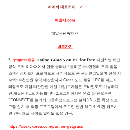
네이버 대표카페 – >
해알사.com
해알사단톡방 ->
바로가기
6.
getgrass채굴
->𝗠𝗶𝗻𝗲 𝗚𝗥𝗔𝗦𝗦 𝗼𝗻 𝗣𝗖 𝗳𝗼𝗿 𝗳𝗿𝗲𝗲 사진처럼 바낸
공식 트윗 & OKX에서 언급 솔라나 / 폴리곤 350만달러 투자 받음
스캠걱정X 초기 프로젝트로 세계적으로 큰 관심받고있으며 선점 시
수백~수천만원 수익 예상합니다 ​Grass 노드 채굴 1.PC를 켜고 아
래링크로 가입후(간단한 메일 가입) * 가입은 모바일로도 가능하지
만 채굴은 PC로 가능합니다 2.로그인하시면 ​연결 (상단오른쪽
“‘CONNECT”를 눌러서 크롬확장프로그램 설치 ) 3.크롬 확장 프로
그램 설치 후 확장 프로그램에서 로그인 한번 하고 4.PC만 켜두시
면 간단 채굴 사이트 열어둘 필요 없음.
https://osexykorea.com/partner-getgrass