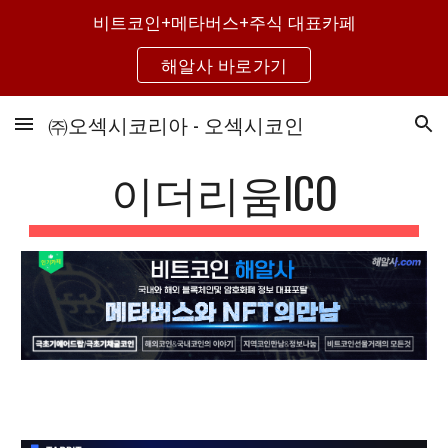
비트코인+메타버스+주식 대표카페
Skip to main content
Skip to navigation
해알사 바로가기
㈜오섹시코리아 - 오섹시코인
이더리움ICO