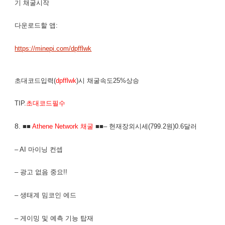
기 채굴시작
다운로드할 앱:
https://minepi.com/dpfflwk
초대코드입력(
dpfflwk
)시 채굴속도25%상승
TIP.
초대코드필수
8.
■■
Athene Network 채굴
■■– 현재장외시세(799.2원)0.6달러
– AI 마이닝 컨셉
– 광고 없음 중요!!
– 생태계 밈코인 에드
– 게이밍 및 예측 기능 탑재