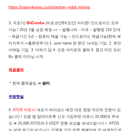
https://osexykorea.com/partner-yobit-mining
3. 극초기)
BitCoinbx
(비트코인BX코인) 아이폰/ 안드로이드 모두
가능 / 25년 1월 상장 예정 == – 발행나라 : 미국 – 발행량 210 만개
– 채굴기간 1년 – 컴퓨터 채굴 가능 – 안드로이드 채굴가능(현재 페
이지추가–>홈화면추가) 1. user name 란 본인 닉네임 기입. 2. 본인
이메일 기입. 3. 더하기 답 4. 오픈 어카운트 클릭 5. 중간 마인 프리
Bx 클릭 마이닝 시작.
채굴클릭
* 현재 웹채굴임
-> 쉼터
쿠팡핫딜
4.
ATOS 아토시
대표가 바이낸스 예전 대표 창펑 자오와 친분이 있
습니다.! 요즘 앱 업데이트후 신규 가입하면 아토시 25,000개 주네
요.!♦ 25,000 ATOS와 5 USDT 전환 보상을 보내드립니다.! ATOS
는 세계 최고의 비즈니스 모델을 가진 암호 화폐이며 전 세계적으로