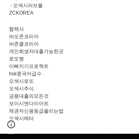
-
오섹시러브몰
ZCKOREA
협력사
㈜오존코리아
㈜존클코리아
개인회생자대출가능한곳
로또짱
이뻐지기프로젝트
hsk중국어급수
오섹시로또
오섹시주식
금융대출의모든것
보이시엔다이어트
채권자신용등급올리는법
오섹시메타