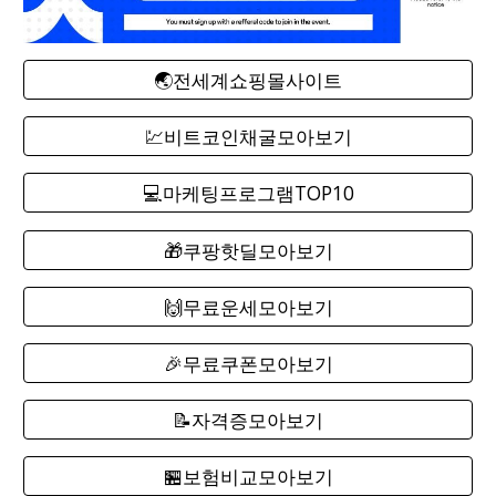
🌏전세계쇼핑몰사이트
💹비트코인채굴모아보기
💻마케팅프로그램TOP10
🎁쿠팡핫딜모아보기
🙌무료운세모아보기
🎉무료쿠폰모아보기
📝자격증모아보기
🏪보험비교모아보기