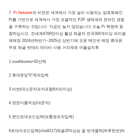
7.
Pi Network
의 비전은 세계에서 가장 널리 사용되는 암호화폐인
Pi를 기반으로 세계에서 가장 포괄적인 P2P 생태계와 온라인 경험
을 구축하는 것입니다 지금도 늦지 않았습니다.오늘 Pi 혁명에 동
참하십시오. 전세계4700만이상 활성 채굴자 전국300개이상 파이결
제매장 2024년하반기~2025년 상반기에 오픈 메인넷 예정 휴대폰
무료 채굴 밧데리 데이타 사용 거의제로 어플설치후
1.southkorea+82선택
2.휴대폰앞”0″제외입력
3.비번(대소문자숫자포함8자리이상)
4.영문이름작성(대문자)
5.본인초대코드입력(보통영숫자입력)
6초대자코드입력(choi8217)채굴25%상승 끝 번개클릭(하루한번)하