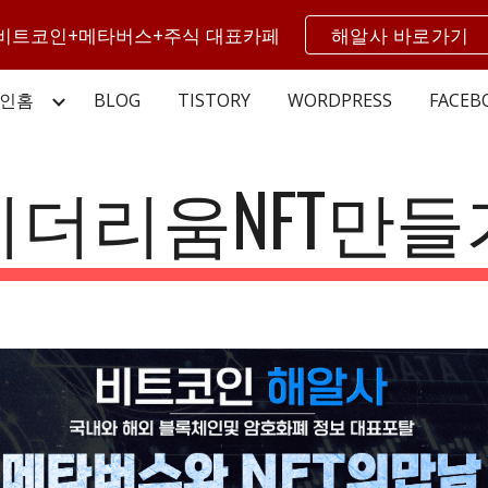
비트코인+메타버스+주식 대표카페
해알사 바로가기
ip to main content
Skip to navigat
인홈
BLOG
TISTORY
WORDPRESS
FACEB
이더리움NFT만들