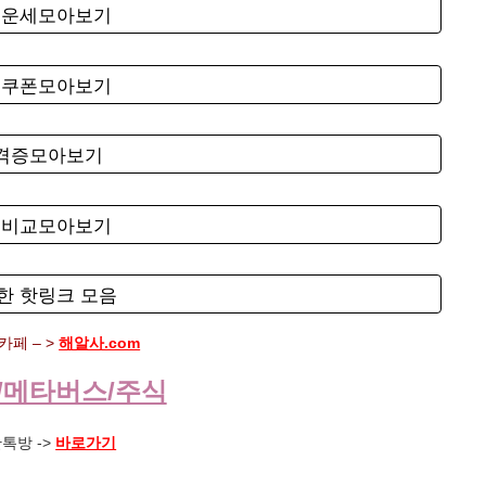
료운세모아보기
료쿠폰모아보기
자격증모아보기
험비교모아보기
한 핫링크 모음
페 – >
해알사.com
/메타버스/주식
톡방 ->
바로가기