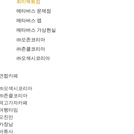
취미백화점
메타버스 문제점
메타버스 앱
메타버스 가상현실
㈜오존코리아
㈜존클코리아
㈜오섹시코리아
연합카페
㈜오섹시코리아
㈜존클코리아
먹고가자카페
여행타임
오친만
카창남
바튜사