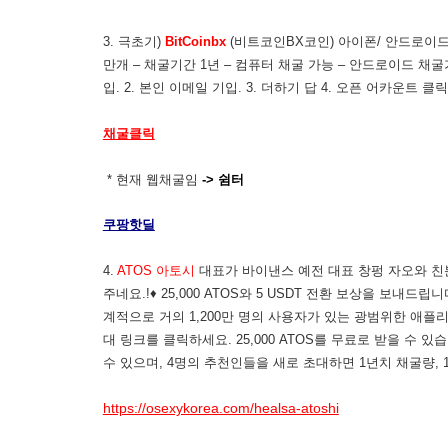
3. 극초기)
BitCoinbx
(비트코인BX코인) 아이폰/ 안드로이드 모두
만개 – 채굴기간 1년 – 컴퓨터 채굴 가능 – 안드로이드 채굴가
입. 2. 본인 이메일 기입. 3. 더하기 답 4. 오픈 어카운트 클
채굴클릭
* 현재 웹채굴임
-> 쉼터
쿠팡핫딜
4.
ATOS 아토시
대표가 바이낸스 예전 대표 창펑 자오와 친분
주네요.!♦ 25,000 ATOS와 5 USDT 전환 보상을 보내
계적으로 거의 1,200만 명의 사용자가 있는 광범위한 애플
대 링크를 클릭하세요. 25,000 ATOS를 무료로 받을 수 
수 있으며, 4명의 추천인들을 새로 초대하면 1년치 채굴량, 1
https://osexykorea.com/healsa-atoshi