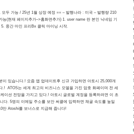
 가능 / 25년 1월 상장 예정 == – 발행나라 : 미국 – 발행량 210
능(현재 페이지추가–>홈화면추가) 1. user name 란 본인 닉네임 기
릭 5. 중간 마인 프리Bx 클릭 마이닝 시작.
이 있습니다.! 요즘 앱 업데이트후 신규 가입하면 아토시 25,000개
드립니다.! ATOS는 세계 최고의 비즈니스 모델을 가진 암호 화폐이며 전 세
리케이션 전망을 가지고 있다.! 아토시 글로벌 계정을 등록하려면 이 초
있습니다. 5명의 이메일 주소를 보안 써클에 입력하면 채굴 속도를 높일
0만 Atoshi를 보너스로 지급해 줍니다!