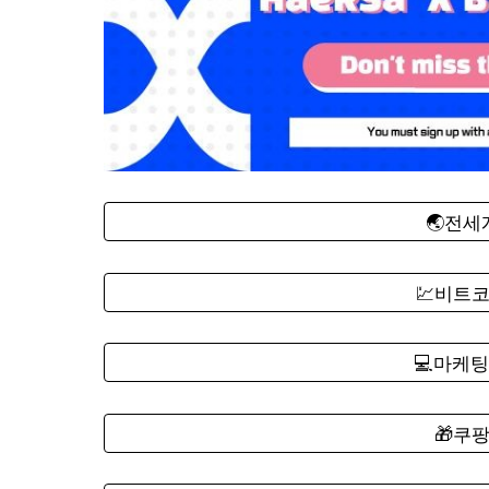
🌏전
💹비트
💻마케팅
🎁쿠