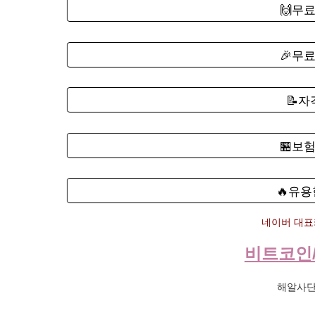
🙌무
🎉무
📝
🏪보
🔥유용
네이버 대표카
비트코인
해알사단