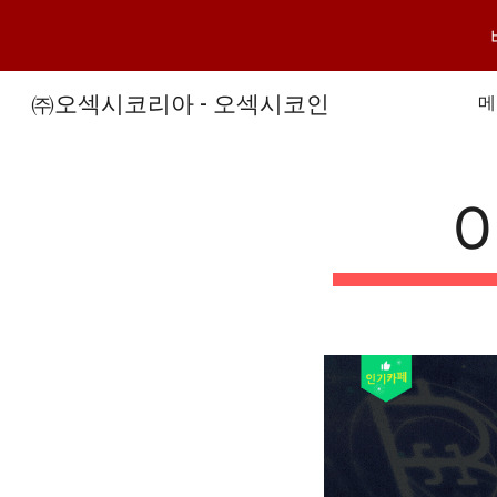
Sk
㈜오섹시코리아 - 오섹시코인
메