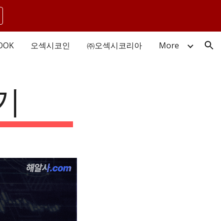
ion
OOK
오섹시코인
㈜오섹시코리아
More
기