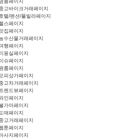
명품페이지
중고바이크거래페이지
호텔/펜션/풀빌라페이지
헬스페이지
맛집페이지
농수산물거래페이지
여행페이지
미용실페이지
이슈페이지
원룸페이지
오피상가페이지
중고차거래페이지
트렌드뷰페이지
와인페이지
불가마페이지
도매페이지
중고거래페이지
웹툰페이지
마사지페이지