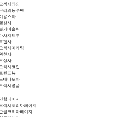
오섹시와인
우리의농수맨
미용스타
헬찾사
불가마홀릭
마사지트루
호펜사
오섹시마케팅
원천사
오상사
오섹시코인
트렌드뷰
도매다모아
오섹시명품
연합페이지
오섹시코리아페이지
존클코리아페이지