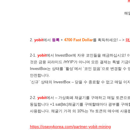
해
2.
yobit
에서
등록
+
4700 Fast Dollar
를 획득하세요! – >
더
2-1.
yobit
에서 InvestBox에 자유 코인들을 예금하십시오
것은 금융 피라미드 /HYIP가 아니며 모든 결제는 특별 기
InvestBox는 상태를 `활성`에서 `코인 없음`으로 변경할
안전합니다.
`신규` 상태의 InvestBox – 닫을 수 종료할 수 없고 매일 
2-2.
yobit
에서 – 가상화폐 채굴기를 구매하고 매일 토큰으로 
동일합니다 +1 sat(btc)채굴기를 구매할때마다 광부를 구매할 
사용됩니다. 채굴기 가격 의 10%는 Yo 토큰의 매수에 사용됩니
https://osexykorea.com/partner-yobit-mining