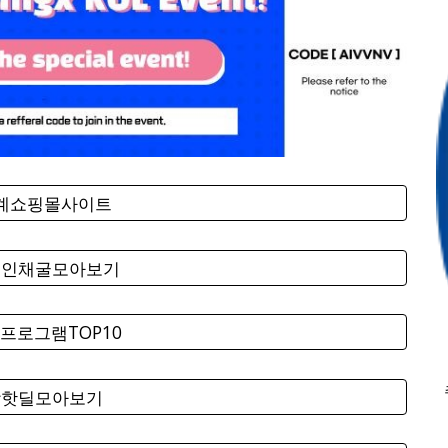
세계쇼핑몰사이트
코인채굴모아보기
프로그램TOP10
팡핫딜모아보기